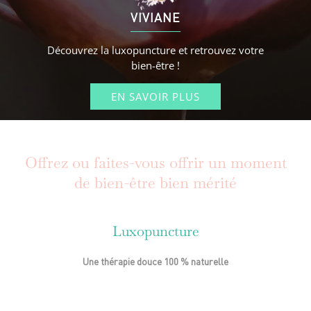
VIVIANE
Découvrez la luxopuncture et retrouvez votre
bien-être !
EN SAVOIR PLUS
Offrez ou faites-vous offrir un moment
de bien-être bien mérité
Luxopuncture
Une thérapie douce 100 % naturelle