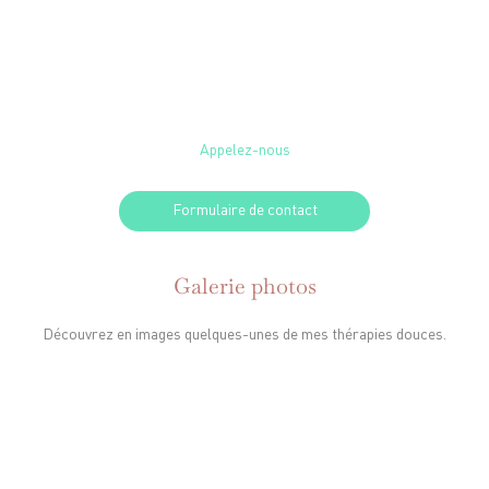
Je suis à votre disposition pour vous faire profiter des bienfaits de la
luxopuncture et de la luminothérapie. Contactez-moi sans hésiter
pour faire votre bilan gratuit et sans engagement.
Appelez-nous
Formulaire de contact
Galerie photos
Découvrez en images quelques-unes de mes thérapies douces.